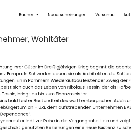
Bücher
Neuerscheinungen
Vorschau
Aut
ternehmer, Wohltäter
tung ihrer Güter im Dreißigjährigen Krieg beginnt die abente
anz Europa: In Schweden bauen sie als Architekten die Schlö
stungen. Ein in Pommern Wiederaufbau leistender Zweig der F
speist sich auch das Leben von Nikolaus Tessin, der als Ho
 Tessin, bringt es bis zum Finanzminister.
ssins bald fester Bestandteil des württembergischen Adels un
ebürgertum an – u.a. dem aufstrebenden Unternehmen BAS
er Dependance“.
 Heydenreuter lädt zur Reise in die Vergangenheit ein und zeig
geschickt genutzten Beziehungen eine neue Existenz zu sch