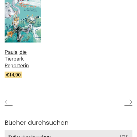
Paula, die
Tierpark-
Reporterin
€
14,90
Bücher durchsuchen
Search