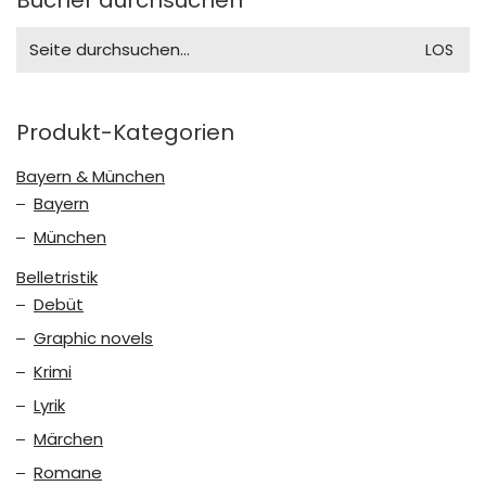
Search
for:
Produkt-Kategorien
Bayern & München
Bayern
München
Belletristik
Debüt
Graphic novels
Krimi
Lyrik
Märchen
Romane