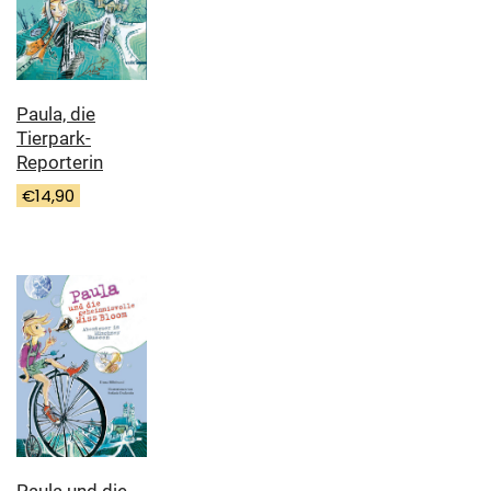
Paula, die
Tierpark-
Reporterin
€
14,90
Paula und die