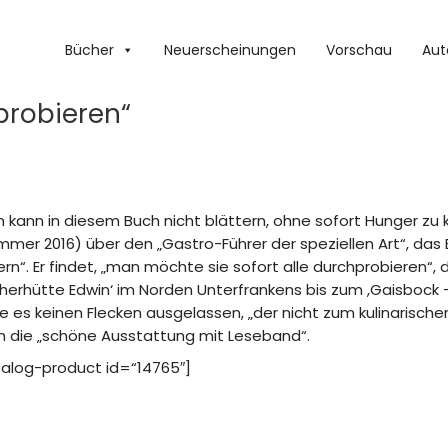
Bücher
Neuerscheinungen
Vorschau
Aut
probieren“
 kann in diesem Buch nicht blättern, ohne sofort Hunger zu kr
mer 2016) über den „Gastro-Führer der speziellen Art“, das
rn“. Er findet, „man möchte sie sofort alle durchprobieren“,
cherhütte Edwin‘ im Norden Unterfrankens bis zum ,Gaisbock 
 es keinen Flecken ausgelassen, „der nicht zum kulinarischen
h die „schöne Ausstattung mit Leseband“.
talog-product id=“14765″]