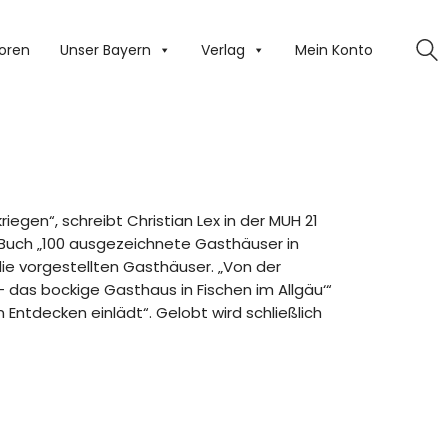
oren
Unser Bayern
Verlag
Mein Konto
iegen“, schreibt Christian Lex in der MUH 21
 Buch „100 ausgezeichnete Gasthäuser in
 die vorgestellten Gasthäuser. „Von der
– das bockige Gasthaus in Fischen im Allgäu‘“
 Entdecken einlädt“. Gelobt wird schließlich