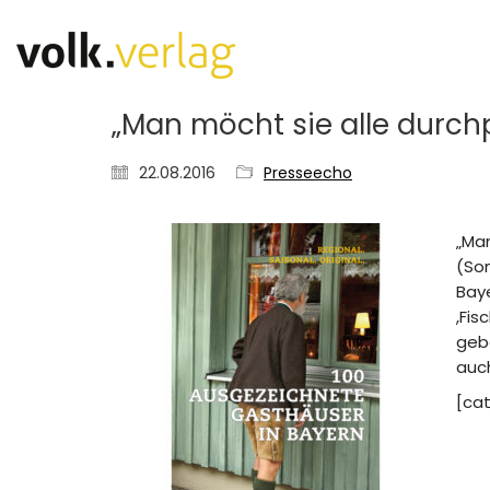
„Man möcht sie alle durch
22.08.2016
Presseecho
„Man
(Som
Baye
,Fis
gebe
auc
[ca