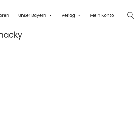
oren
Unser Bayern
Verlag
Mein Konto
chacky