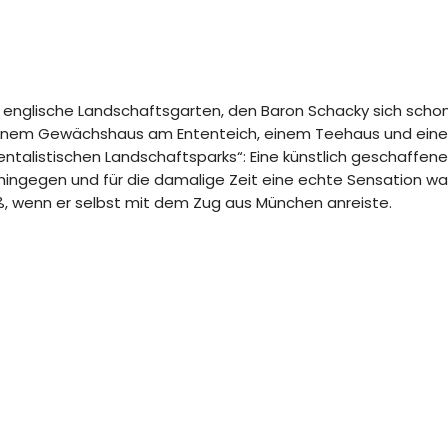
e englische Landschaftsgarten, den Baron Schacky sich schon 
t einem Gewächshaus am Ententeich, einem Teehaus und ein
talistischen Landschaftsparks“: Eine künstlich geschaffene l
gegen und für die damalige Zeit eine echte Sensation war 
ß, wenn er selbst mit dem Zug aus München anreiste.