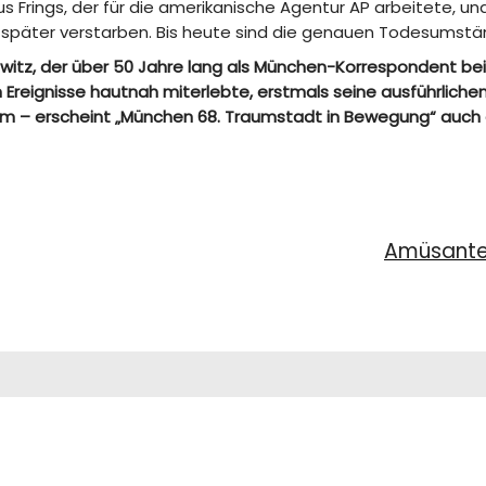
s Frings, der für die amerikanische Agentur AP arbeitete, un
 später verstarben. Bis heute sind die genauen Todesumstän
kiewitz, der über 50 Jahre lang als München-Korrespondent b
Ereignisse hautnah miterlebte, erstmals seine ausführliche
läum – erscheint „München 68. Traumstadt in Bewegung“ auc
Amüsante 