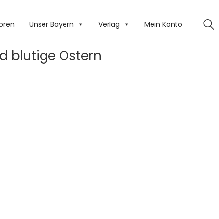
oren
Unser Bayern
Verlag
Mein Konto
d blutige Ostern