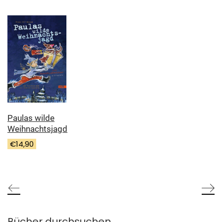
Paulas wilde
Weihnachtsjagd
€
14,90
Bücher durchsuchen