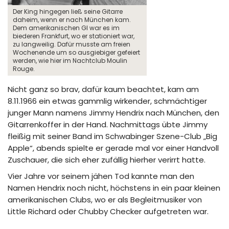
Der King hingegen ließ seine Gitarre
daheim, wenn er nach München kam.
Dem amerikanischen GI war es im
biederen Frankfurt, wo er stationiert war,
zu langweilig. Dafür musste am freien
Wochenende um so ausgiebiger gefeiert
werden, wie hier im Nachtclub Moulin
Rouge.
Nicht ganz so brav, dafür kaum beachtet, kam am
8.11.1966 ein etwas gammlig wirkender, schmächtiger
junger Mann namens Jimmy Hendrix nach München, den
Gitarrenkoffer in der Hand. Nachmittags übte Jimmy
fleißig mit seiner Band im Schwabinger Szene-Club „Big
Apple“, abends spielte er gerade mal vor einer Handvoll
Zuschauer, die sich eher zufällig hierher verirrt hatte.
Vier Jahre vor seinem jähen Tod kannte man den
Namen Hendrix noch nicht, höchstens in ein paar kleinen
amerikanischen Clubs, wo er als Begleitmusiker von
Little Richard oder Chubby Checker aufgetreten war.
.