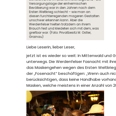
Versorgungslage der einheimischen
Bevölkerung war in den Jahren nach dem
Ersten Weltkrieg schlecht – wie man an
diesen furchterregenden mageren Gestalten
unschwer erkennen kann. Aber die
Werdenfelser hielten trotzdem an ihrem
Brauch fest und kleideten sich mit dem, was
greifbar war. (Foto: Privatbesitz M. Ostler,
Grainau)
Liebe Leserin, lieber Leser,
jetzt ist es wieder so weit: In Mittenwald und
unterwegs. Die Werdenfelser Fasnacht mit ihren
das Maskengehen wegen des Ersten Weltkriegs
der „Fosenacht“ beschäftigen: „Wenn auch nich
berücksichtigen, dass keine Handhabe vorhande
Masken, welche meistens in einer Anzahl von