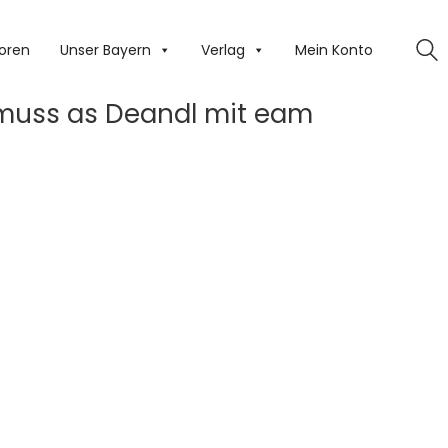
oren
Unser Bayern
Verlag
Mein Konto
 muss as Deandl mit eam