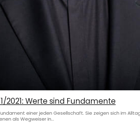
01/2021: Werte sind Fundamente
s Fundament einer jeden Gesellschaft. Sie zeigen sich im Al
dienen als Wegweiser in…