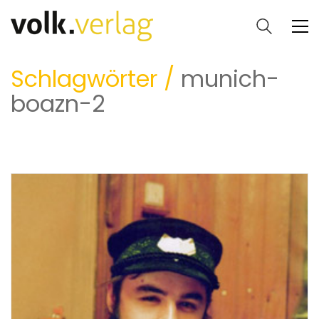
Schlagwörter /
munich-
boazn-2