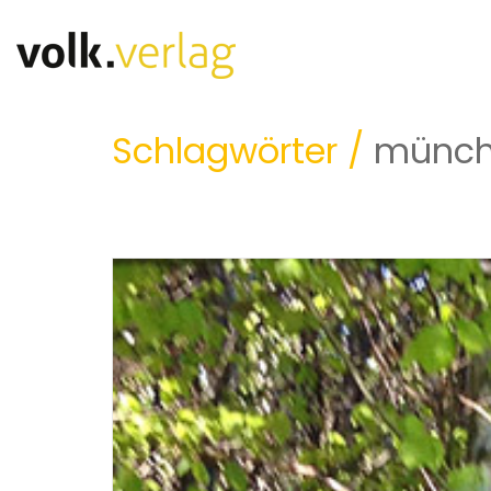
Schlagwörter /
münch