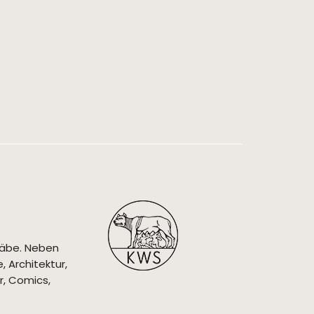
täbe. Neben
 Architektur,
r, Comics,