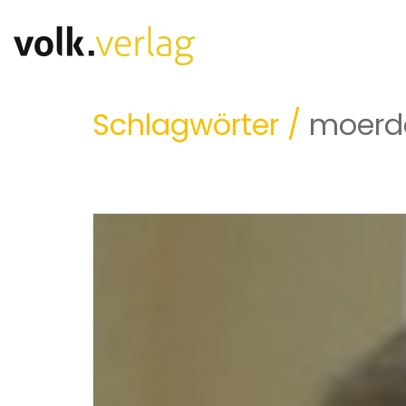
Schlagwörter /
moerd