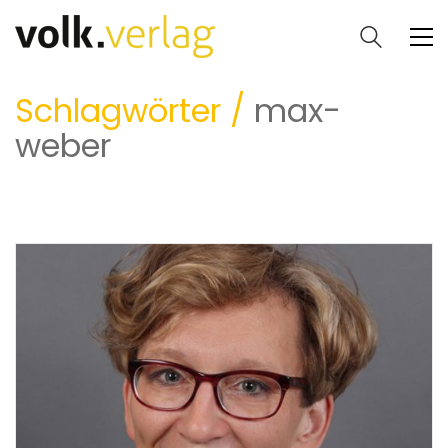
Schlagwörter /
max-
weber