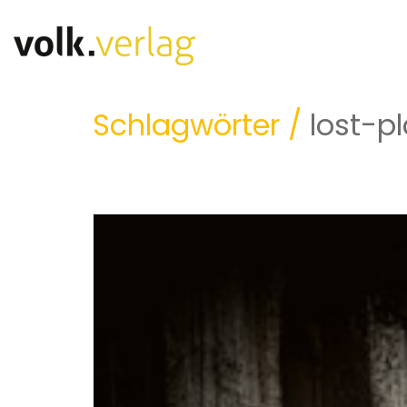
Schlagwörter /
lost-p