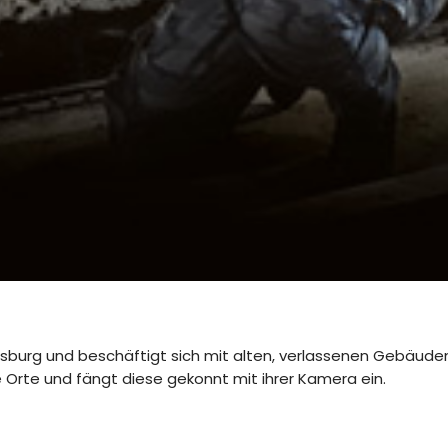
ugsburg und beschäftigt sich mit alten, verlassenen Gebäuden
 Orte und fängt diese gekonnt mit ihrer Kamera ein.