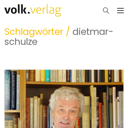
Schlagwörter /
dietmar-
schulze