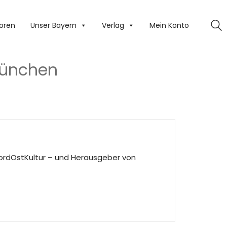
oren
Unser Bayern
Verlag
Mein Konto
münchen
 NordOstKultur – und Herausgeber von