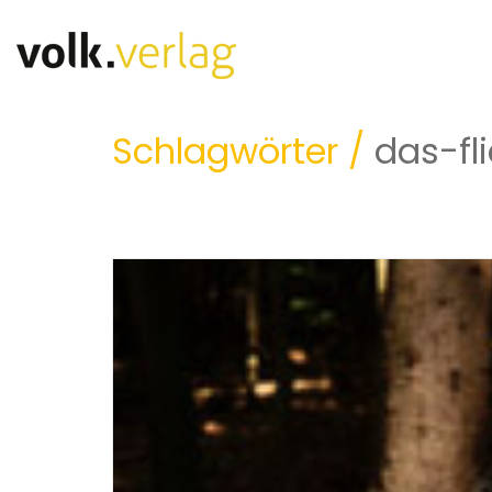
Schlagwörter /
das-fl