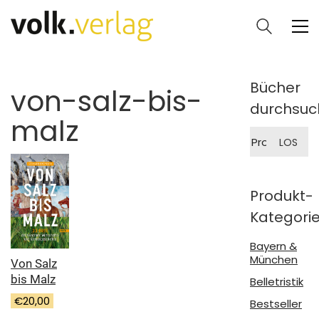
Bücher
von-salz-bis-
durchsuc
malz
Suche
LOS
nach:
Produkt-
Kategori
Bayern &
München
Von Salz
bis Malz
Belletristik
€
20,00
Bestseller