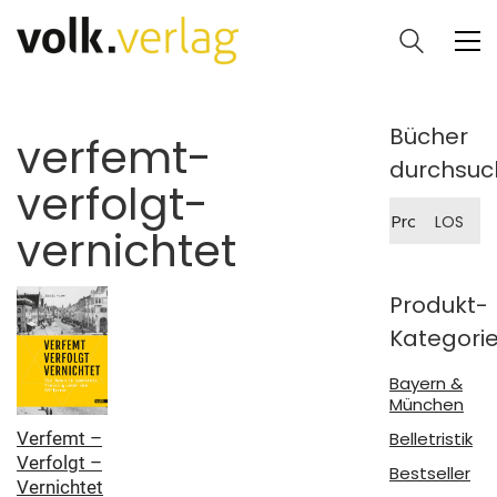
Bücher
verfemt-
durchsuc
verfolgt-
Suche
LOS
nach:
vernichtet
Produkt-
Kategori
Bayern &
München
Verfemt –
Belletristik
Verfolgt –
Bestseller
Vernichtet