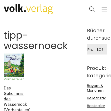
Bücher
tipp-
durchsuc
wassernoeck
Suche
LOS
nach:
Produkt-
Kategori
Vorbestellen
Bayern &
Das
München
Geheimnis
Belletristik
des
Wassernöck
Bestseller
(Vorbestellen)