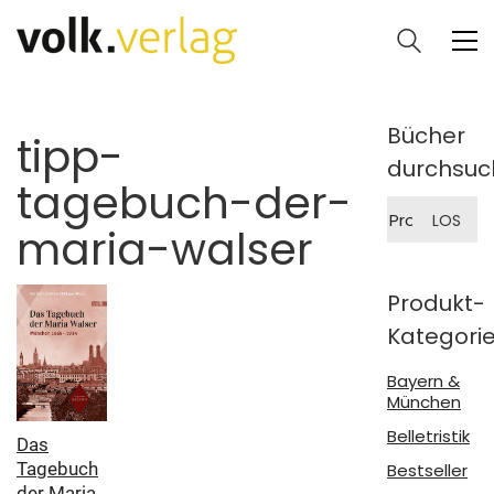
Bücher
tipp-
durchsuc
tagebuch-der-
Suche
LOS
nach:
maria-walser
Produkt-
Kategori
Bayern &
München
Belletristik
Das
Tagebuch
Bestseller
der Maria