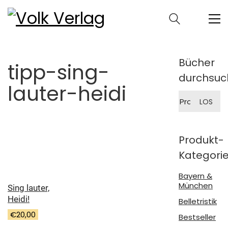
Bücher
tipp-sing-
durchsuc
lauter-heidi
Suche
LOS
nach:
Produkt-
Kategori
Bayern &
München
Sing lauter,
Heidi!
Belletristik
€
20,00
Bestseller