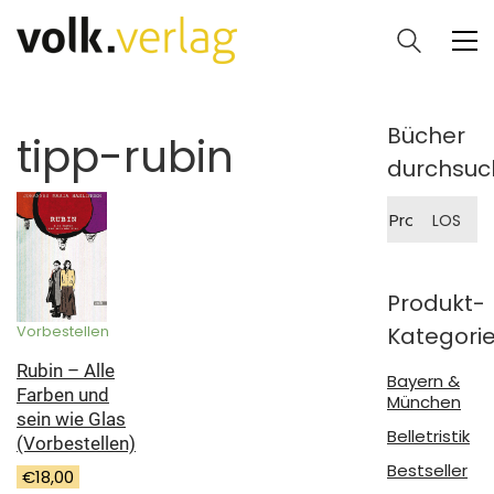
Bücher
tipp-rubin
durchsuc
Suche
LOS
nach:
Produkt-
Kategori
Vorbestellen
Rubin – Alle
Bayern &
Farben und
München
sein wie Glas
Belletristik
(Vorbestellen)
Bestseller
€
18,00