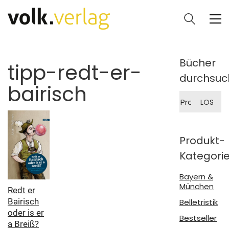
Bücher
tipp-redt-er-
durchsuc
bairisch
Suche
LOS
nach:
Produkt-
Kategori
Bayern &
München
Redt er
Bairisch
Belletristik
oder is er
Bestseller
a Breiß?