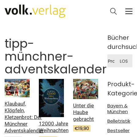
Bücher
tipp-
durchsuc
münchner-
Suche
LOS
nach:
adventskalender
Produkt-
Kategori
Klaubauf,
Unter die
Bayern &
Klöpfeln,
München
Haube
Kletzenbrot: Der
gebracht
Belletristik
12000 Jahre
Münchner
€
19,90
Bestseller
Weihnachten
Adventskalender