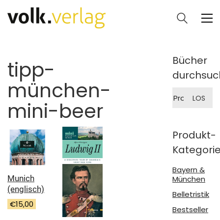
Bücher
tipp-
durchsuc
münchen-
Suche
LOS
nach:
mini-beer
Produkt-
Kategori
Bayern &
Munich
München
(englisch)
Belletristik
€
15,00
Bestseller