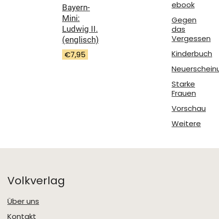
ebook
Bayern-
Mini:
Gegen
das
Ludwig II.
Vergessen
(englisch)
Kinderbuch
€
7,95
Neuerschein
Starke
Frauen
Vorschau
Weitere
Volkverlag
Über uns
Kontakt