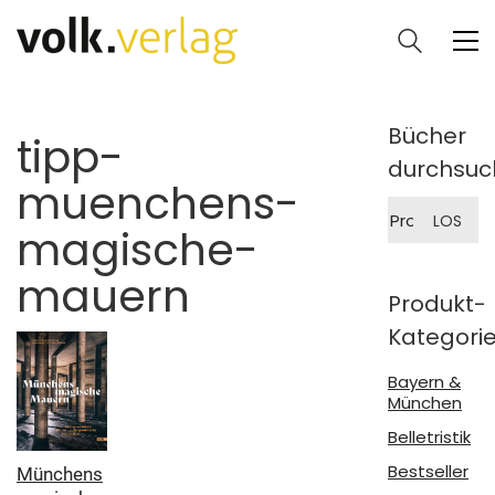
Bücher
tipp-
durchsuc
muenchens-
Suche
LOS
nach:
magische-
mauern
Produkt-
Kategori
Bayern &
München
Belletristik
Bestseller
Münchens