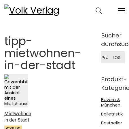
Bücher
tipp-
durchsuc
mietwohnen-
Suche
LOS
nach:
in-der-stadt
Produkt-
Kategori
Bayern &
München
Mietwohnen
Belletristik
in der Stadt
Bestseller
€
39,90