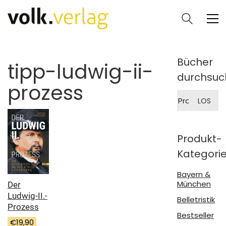
Bücher
tipp-ludwig-ii-
durchsuc
prozess
Suche
LOS
nach:
Produkt-
Kategori
Bayern &
München
Der
Ludwig-II.-
Belletristik
Prozess
Bestseller
€
19,90