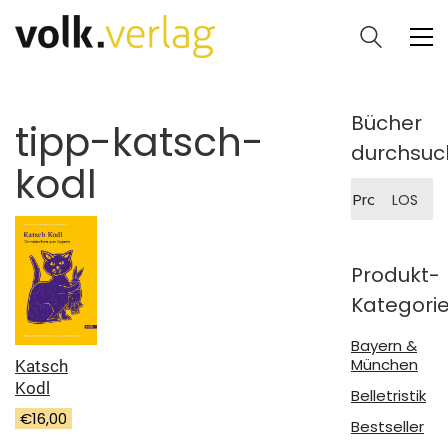
Bücher
tipp-katsch-
durchsuc
kodl
Suche
LOS
nach:
Produkt-
Kategori
Bayern &
München
Katsch
Kodl
Belletristik
€
16,00
Bestseller