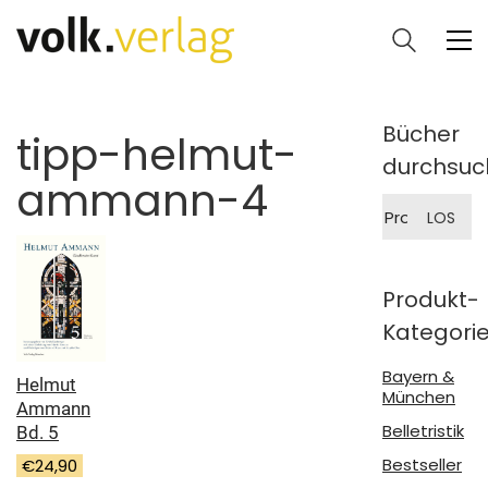
Bücher
tipp-helmut-
durchsuc
ammann-4
Suche
LOS
nach:
Produkt-
Kategori
Bayern &
Helmut
München
Ammann
Belletristik
Bd. 5
Bestseller
€
24,90