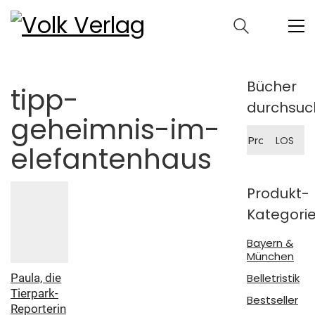
Bücher
tipp-
durchsuc
geheimnis-im-
Suche
LOS
nach:
elefantenhaus
Produkt-
Kategori
Bayern &
München
Paula, die
Belletristik
Tierpark-
Bestseller
Reporterin