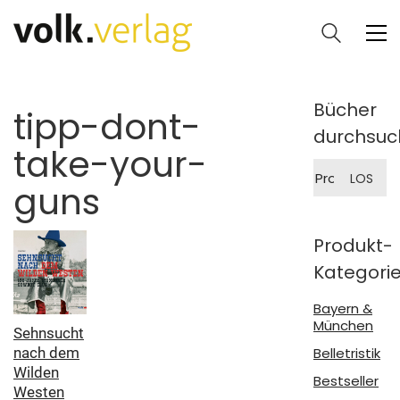
Bücher
tipp-dont-
durchsuc
take-your-
Suche
LOS
nach:
guns
Produkt-
Kategori
Bayern &
München
Sehnsucht
Belletristik
nach dem
Wilden
Bestseller
Westen