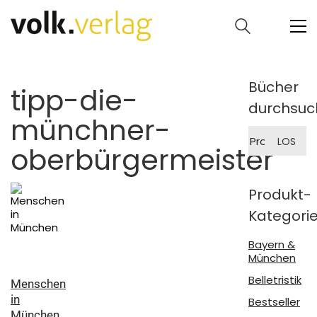
Bücher
tipp-die-
durchsuc
münchner-
Suche
LOS
nach:
oberbürgermeister
Produkt-
Kategori
Bayern &
München
Belletristik
Menschen
in
Bestseller
München