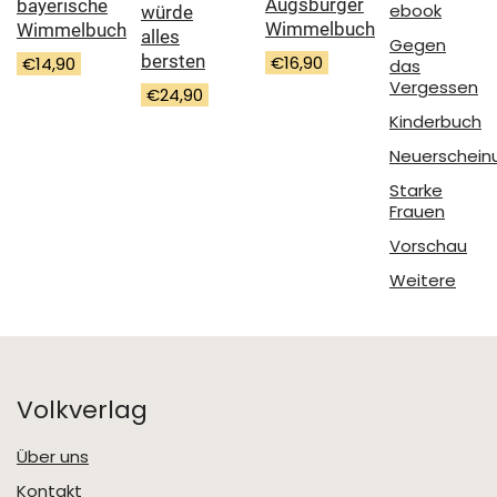
Augsburger
bayerische
ebook
würde
Wimmelbuch
Wimmelbuch
alles
Gegen
bersten
€
16,90
€
14,90
das
Vergessen
€
24,90
Kinderbuch
Neuerschein
Starke
Frauen
Vorschau
Weitere
Volkverlag
Über uns
Kontakt