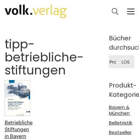
Bücher
tipp-
durchsuc
betriebliche-
Suche
LOS
nach:
stiftungen
Produkt-
Kategori
Bayern &
München
Belletristik
Betriebliche
Stiftungen
Bestseller
in Bayern