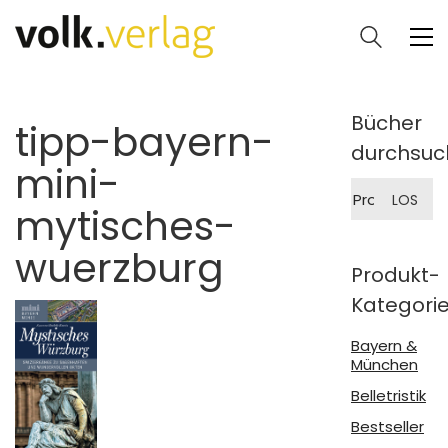
Bücher
tipp-bayern-
durchsuc
mini-
Suche
LOS
nach:
mytisches-
wuerzburg
Produkt-
Kategori
Bayern &
München
Belletristik
Bestseller