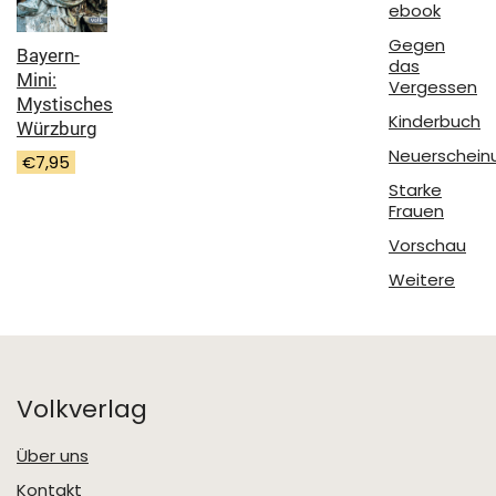
ebook
Gegen
Bayern-
das
Mini:
Vergessen
Mystisches
Kinderbuch
Würzburg
Neuerschein
€
7,95
Starke
Frauen
Vorschau
Weitere
Volkverlag
Über uns
Kontakt