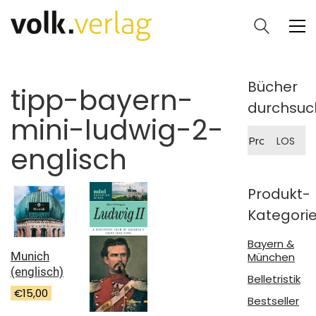
Bücher
tipp-bayern-
durchsuc
mini-ludwig-2-
Suche
LOS
nach:
englisch
Produkt-
Kategori
Bayern &
Munich
München
(englisch)
Belletristik
€
15,00
Bestseller