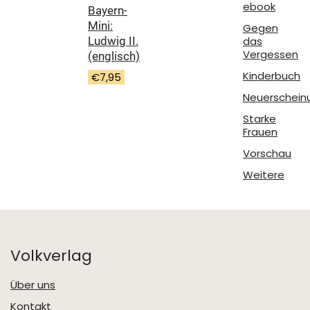
ebook
Bayern-
Mini:
Gegen
das
Ludwig II.
Vergessen
(englisch)
Kinderbuch
€
7,95
Neuerschein
Starke
Frauen
Vorschau
Weitere
Volkverlag
Über uns
Kontakt