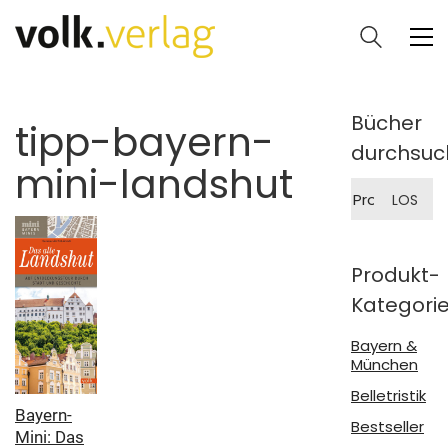
Bücher
tipp-bayern-
durchsuc
mini-landshut
Suche
LOS
nach:
Produkt-
Kategori
Bayern &
München
Belletristik
Bayern-
Bestseller
Mini: Das