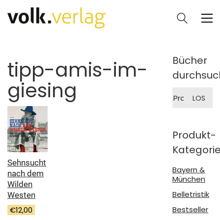
Bücher
tipp-amis-im-
durchsuc
giesing
Suche
LOS
nach:
Produkt-
Kategori
Sehnsucht
Bayern &
nach dem
München
Wilden
Belletristik
Westen
Bestseller
€
12,00