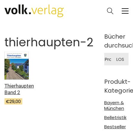
Bücher
thierhaupten-2
durchsuc
Suche
LOS
nach:
Produkt-
Thierhaupten
Kategori
Band 2
€
29,00
Bayern &
München
Belletristik
Bestseller