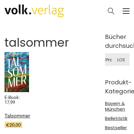
Bücher
talsommer
durchsuc
Suche
LOS
nach:
Produkt-
Kategori
E-Book:
17,99
Bayern &
München
Talsommer
Belletristik
€
20,00
Bestseller