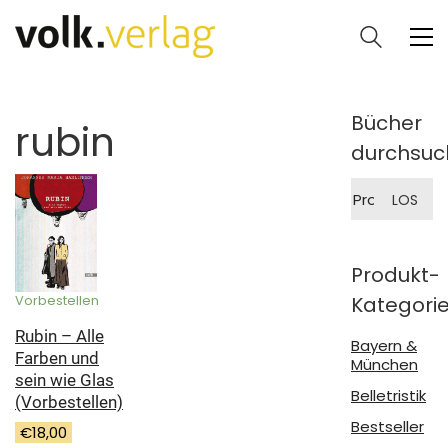
Bücher
rubin
durchsuc
Suche
LOS
nach:
Produkt-
Kategori
Vorbestellen
Rubin – Alle
Bayern &
Farben und
München
sein wie Glas
Belletristik
(Vorbestellen)
Bestseller
€
18,00