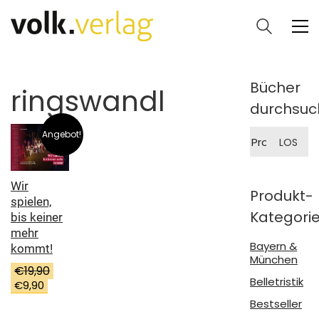
Bücher
ringswandl
durchsuc
Suche
Angebot!
LOS
nach:
Wir
Produkt-
spielen,
Kategori
bis keiner
mehr
Bayern &
kommt!
München
€
19,90
Belletristik
Ursprünglicher
Aktueller
€
9,90
Preis
Preis
Bestseller
war:
ist: