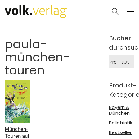
Bücher
paula-
durchsuc
münchen-
Suche
LOS
nach:
touren
Produkt-
Kategori
Bayern &
München
Belletristik
München-
Bestseller
Touren auf