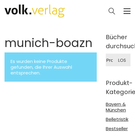
Bücher
munich-boazn
durchsuc
Suche
LOS
Es wurden keine Produkte
nach:
gefunden, die Ihrer Auswahl
entsprechen.
Produkt-
Kategori
Bayern &
München
Belletristik
Bestseller