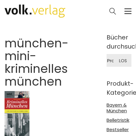
Bücher
münchen-
durchsuc
mini-
Suche
LOS
nach:
kriminelles
münchen
Produkt-
Kategori
Bayern &
München
Belletristik
Bestseller