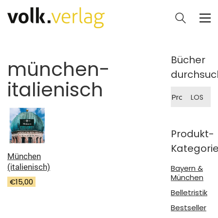
Bücher
münchen-
durchsuc
italienisch
Suche
LOS
nach:
Produkt-
Kategori
München
(italienisch)
Bayern &
München
€
15,00
Belletristik
Bestseller